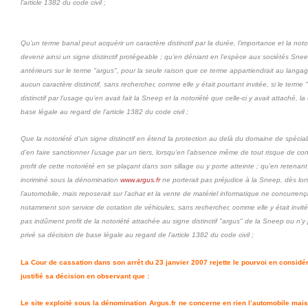
l’article 1382 du code civil ;
Qu’un terme banal peut acquérir un caractère distinctif par la durée, l’importance et la notor
devenir ainsi un signe distinctif protégeable ; qu’en déniant en l’espèce aux sociétés Sneep
antérieurs sur le terme "argus", pour la seule raison que ce terme appartiendrait au langa
aucun caractère distinctif, sans rechercher, comme elle y était pourtant invitée, si le terme
distinctif par l’usage qu’en avait fait la Sneep et la notoriété que celle-ci y avait attaché, l
base légale au regard de l’article 1382 du code civil ;
Que la notoriété d’un signe distinctif en étend la protection au delà du domaine de spécialit
d’en faire sanctionner l’usage par un tiers, lorsqu’en l’absence même de tout risque de conf
profit de cette notoriété en se plaçant dans son sillage ou y porte atteinte ; qu’en retenant
incriminé sous la dénomination
www.argus.fr
ne porterait pas préjudice à la Sneep, dès lor
l’automobile, mais reposerait sur l’achat et la vente de matériel informatique ne concurrenç
notamment son service de cotation de véhicules, sans rechercher, comme elle y était invitée, s
pas indûment profit de la notoriété attachée au signe distinctif "argus" de la Sneep ou n’y p
privé sa décision de base légale au regard de l’article 1382 du code civil ;
La Cour de cassation dans son arrêt du 23 janvier 2007 rejette le pourvoi en considé
justifié sa décision en observant que :
Le site exploité sous la dénomination
Argus.fr
ne concerne en rien l’automobile mais 