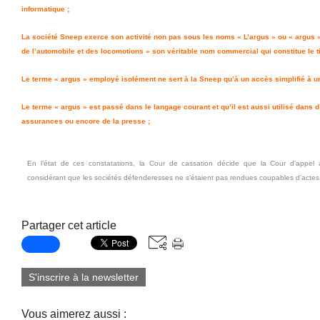
informatique ;
La société Sneep exerce son activité non pas sous les noms « L’argus » ou « argus »
de l’automobile et des locomotions » son véritable nom commercial qui constitue le t
Le terme « argus » employé isolément ne sert à la Sneep qu’à un accès simplifié à un
Le terme « argus » est passé dans le langage courant et qu’il est aussi utilisé dans 
assurances ou encore de la presse ;
En l’état de ces constatations, la Cour de cassation décide que la Cour d’appel a
considérant que les sociétés défenderesses ne s’étaient pas rendues coupables d’actes
Partager cet article
S'inscrire à la newsletter
Vous aimerez aussi :