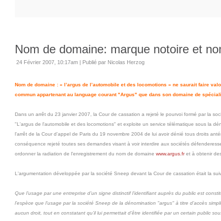
Nom de domaine: marque notoire et 
24 Février 2007, 10:17am
|
Publié par Nicolas Herzog
Nom de domaine : « l’argus de l’automobile et des locomotions » ne saurait faire valoi
commun appartenant au language courant "Argus" que dans son domaine de spéciali
Dans un arrêt du 23 janvier 2007, la Cour de cassation a rejeté le pourvoi formé par la soci
"L'argus de l'automobile et des locomotions" et exploite un service télématique sous la dé
l'arrêt de la Cour d'appel de Paris du 19 novembre 2004 de lui avoir dénié tous droits antér
conséquence rejeté toutes ses demandes visant à voir interdire aux sociétés défenderess
ordonner la radiation de l'enregistrement du nom de domaine
www.argus.fr
et à obtenir de
L'argumentation développée par la société Sneep devant la Cour de cassation était la sui
Que l’usage par une entreprise d’un signe distinctif l’identifiant auprès du public est constit
l’espèce que l’usage par la société Sneep de la dénomination "argus" à titre d’accès simplifi
aucun droit, tout en constatant qu’il lui permettait d’être identifiée par un certain public so