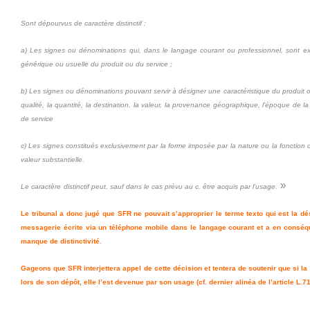
Sont dépourvus de caractère distinctif :
a) Les signes ou dénominations qui, dans le langage courant ou professionnel, sont ex
générique ou usuelle du produit ou du service ;
b) Les signes ou dénominations pouvant servir à désigner une caractéristique du produit o
qualité, la quantité, la destination, la valeur, la provenance géographique, l'époque de l
de service
c) Les signes constitués exclusivement par la forme imposée par la nature ou la fonction 
valeur substantielle.
»
Le caractère
distinctif peut, sauf dans le cas prévu au c, être acquis par l'usage.
Le tribunal
a donc jugé que SFR ne pouvait s’approprier le terme texto qui est la d
messagerie écrite via un téléphone mobile dans le langage courant et a en cons
manque de distinctivité.
Gageons que SFR interjettera appel de cette décision et tentera de soutenir que si l
lors de son dépôt, elle l’est devenue par son usage (cf. dernier alinéa de l’article L.