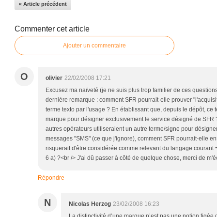
« Article précédent
Commenter cet article
Ajouter un commentaire
O
olivier
22/02/2008 17:21
Excusez ma naïveté (je ne suis plus trop familier de ces questio
dernière remarque : comment SFR pourrait-elle prouver "l'acquisiti
terme texto par l'usage ? En établissant que, depuis le dépôt, ce te
marque pour désigner exclusivement le service désigné de SFR
autres opérateurs utiliseraient un autre terme/signe pour désigne
messages "SMS" (ce que j'ignore), comment SFR pourrait-elle en
risquerait d'être considérée comme relevant du langage courant 
6 a) ?<br /> J'ai dû passer à côté de quelque chose, merci de m'écl
Répondre
N
Nicolas Herzog
23/02/2008 16:23
La distinctivité d’une marque n’est pas une notion figé