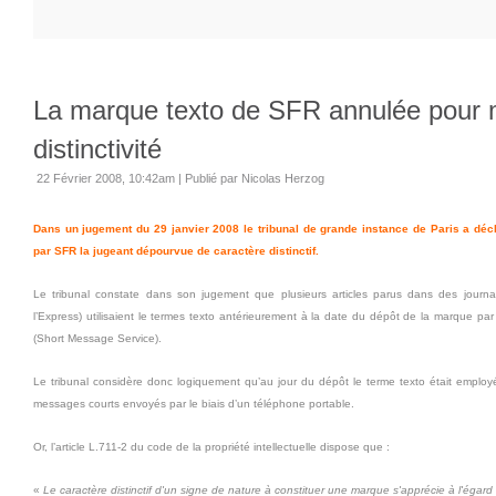
La marque texto de SFR annulée pour
distinctivité
22 Février 2008, 10:42am
|
Publié par Nicolas Herzog
Dans un jugement du 29 janvier 2008 le tribunal de grande instance de Paris a dé
par SFR la jugeant dépourvue de caractère distinctif.
Le tribunal constate dans son jugement que plusieurs articles parus dans des journ
l’Express) utilisaient le termes texto antérieurement à la date du dépôt de la marque pa
(Short Message Service).
Le tribunal considère donc logiquement qu’au jour du dépôt le terme texto était empl
messages courts envoyés par le biais d’un téléphone portable.
Or, l’article L.711-2 du code de la propriété intellectuelle dispose que :
«
Le caractère distinctif d'un signe de nature à constituer une marque s'apprécie à l'égard