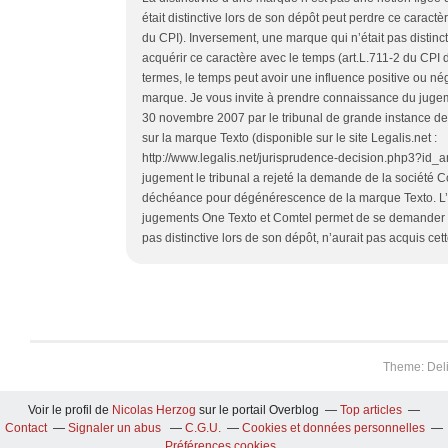
était distinctive lors de son dépôt peut perdre ce caractè
du CPI). Inversement, une marque qui n’était pas distinc
acquérir ce caractère avec le temps (art.L.711-2 du CPI d
termes, le temps peut avoir une influence positive ou néga
marque. Je vous invite à prendre connaissance du juge
30 novembre 2007 par le tribunal de grande instance de
sur la marque Texto (disponible sur le site Legalis.net :
http://www.legalis.net/jurisprudence-decision.php3?id_a
jugement le tribunal a rejeté la demande de la société C
déchéance pour dégénérescence de la marque Texto. L
jugements One Texto et Comtel permet de se demander si
pas distinctive lors de son dépôt, n’aurait pas acquis cet
Theme: Del
Voir le profil de
Nicolas Herzog
sur le portail Overblog
Top articles
Contact
Signaler un abus
C.G.U.
Cookies et données personnelles
Préférences cookies