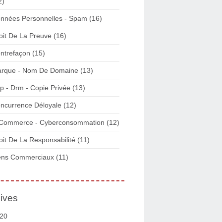
2)
nnées Personnelles - Spam
(16)
oit De La Preuve
(16)
ntrefaçon
(15)
rque - Nom De Domaine
(13)
p - Drm - Copie Privée
(13)
ncurrence Déloyale
(12)
Commerce - Cyberconsommation
(12)
oit De La Responsabilité
(11)
ens Commerciaux
(11)
ives
20