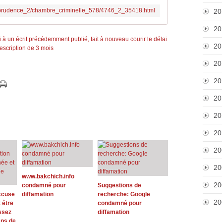
risprudence_2/chambre_criminelle_578/4746_2_35418.html
20
20
20
20
20
20
20
20
20
20
www.bakchich.info
20
condamné pour
Suggestions de
excuse
diffamation
recherche: Google
20
 être
condamné pour
ssez
diffamation
mps de