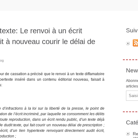
exte: Le renvoi à un écrit
Suiv
t à nouveau courir le délai de
zog
News
r de cassation a précisé que le renvoi à un texte diffamatoire
rtexte inséré dans un contenu éditorial nouveau, faisait à
Abonne
s:
article
Email
 d’infractions à la loi sur la liberté de la presse, le point de
ation de l’écrit incriminé, par laquelle se consomment les délits
 toute reproduction, dans un écrit rendu public, d’un texte déjà
Caté
lle
dudit
texte, qui fait courir un nouveau délai de prescription ;
 écrit, d’un lien
hypertexte
renvoyant directement audit écrit,
Re
oduction ;