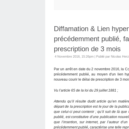
Diffamation & Lien hypert
précédemment publié, fai
prescription de 3 mois
4 Novembre 2016, 15:26pm
|
Publié par Nicolas Her
Par un arrêt en date du 2 novembre 2016, la Cou
précédemment publié, au moyen d'un lien hype
nouveau courir le délai de prescription de 3 moi
Vu l’article 65 de la loi du 29 juillet 1881 ;
Attendu qu’il résulte
dudit
article qu’en matière
départ de la prescription est le jour de la public
que celui-ci peut contenir ; qu’il suit de là que
publié, est constitutive d’une publication nouve
que l’insertion, sur
internet
, par l’auteur d’un
précédemment publié, caractérise une telle repr