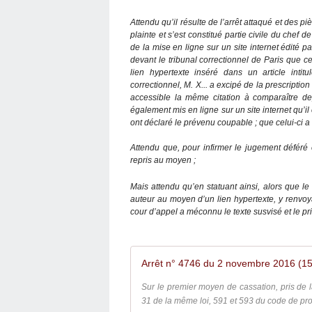
Attendu qu’il résulte de l’arrêt attaqué et des p
plainte et s’est constitué partie civile du chef 
de la mise en ligne sur un site
internet
édité par
devant le tribunal correctionnel de Paris que celu
lien
hypertexte
inséré dans un article intitu
correctionnel, M. X... a
excipé
de la prescription 
accessible la même citation à comparaître depu
également mis en ligne sur un site
internet
qu’il
ont déclaré le prévenu coupable ; que celui-ci a 
Attendu que, pour infirmer le jugement déféré e
repris au moyen ;
Mais attendu qu’en statuant ainsi, alors que l
auteur au moyen d’un lien
hypertexte
, y renvoy
cour d’appel a méconnu le texte susvisé et le pr
Sur le premier moyen de cassation, pris de la 
31 de la même loi, 591 et 593 du code de proc