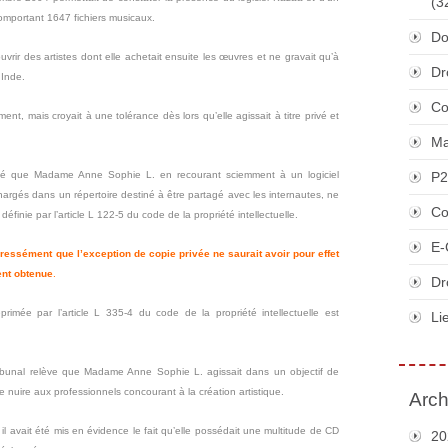
(3
comportant 1647 fichiers musicaux.
Do
rir des artistes dont elle achetait ensuite les œuvres et ne gravait qu’à
Dr
 Inde.
Co
ment, mais croyait à une tolérance dès lors qu’elle agissait à titre privé et
Ma
cisé que Madame Anne
Sophie L. en
recourant sciemment
à un logiciel
P2
chargés dans un
répertoire destiné
à être partagé avec les internautes, ne
Co
éfinie par l’article L 122-5 du code de la propriété intellectuelle.
E-
xpressément que
l’exception de copie privée ne saurait avoir pour effet
ent obtenue
.
Dr
primée par l’article L 335-4 du code de la propriété intellectuelle est
Li
Tribunal relève que Madame Anne Sophie L. agissait dans un objectif de
e nuire aux professionnels concourant à la création artistique.
Arch
e il avait été mis en évidence le fait qu’elle possédait une multitude de CD
20