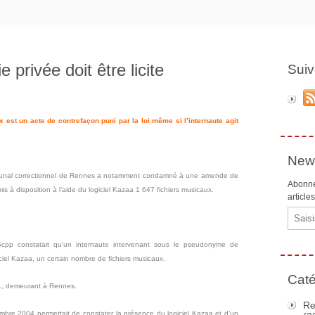
 privée doit être licite
Suiv
 est un acte de contrefaçon puni par la loi même si l’internaute agit
News
ibunal correctionnel de Rennes a notamment condamné à une amende de
Abonne
s à disposition à l’aide du logiciel Kazaa 1 647 fichiers musicaux.
article
Email
pp constatait qu’un internaute intervenant sous le pseudonyme de
iciel Kazaa, un certain nombre de fichiers musicaux.
Caté
L., demeurant à Rennes.
Re
embre 2004 permettait de constater la présence du logiciel Kazaa et d’un