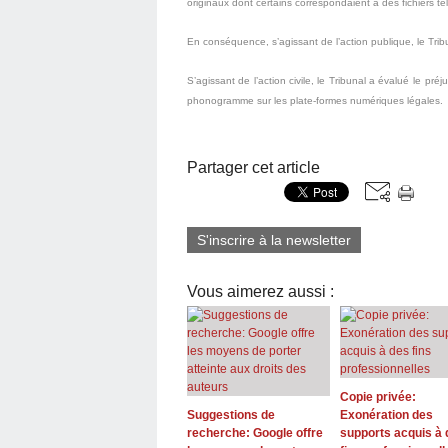
originaux dont certains correspondaient à des fichiers t
En conséquence, s’agissant de l’action publique, le Tri
S’agissant de l’action civile, le Tribunal a évalué
le préj
phonogramme sur les plate-formes numériques
légales.
Partager cet article
S'inscrire à la newsletter
Vous aimerez aussi :
Copie privée:
Suggestions de
Exonération des
recherche: Google offre
supports acquis à 