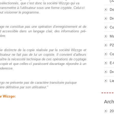
(3
électionnés, que c’est donc la société Wizzgo qui va
ransmettre à l’utilisateur sous une forme cryptée. Celui-ci
Do
eut visionner le programme.
Dr
age ne constitue pas une opération d’enregistrement et de
Co
 accessible dans un langage clair, des informations pré-
ière.
Ma
P2
ie distincte de la copie réalisée par la société Wizzgo et
Co
isateur ne fait pas de lui un copiste. Il convient d’ailleurs
raître la nécessité technique de ces opérations de cryptage
E-
 copie et que celles-ci paraissent davantage répondre à un
anderesse.
Dr
Li
zzgo ne présente pas de caractère transitoire puisque
e définitive par son utilisateur.
"
ar Wizzgo:
Arch
20