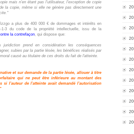
pie mais n’en étant pas l’utilisateur, l’exception de copie
20
on de la copie, même si elle ne génère pas directement une
ite."
20
izzgo a plus de 400 000 € de dommages et intérêts en
20
1-1-3 du code de la propriété intellectuelle, issu de la
ontre la contrefaçon
, qui dispose que:
20
 juridiction prend en considération les conséquences
20
er, subies par la partie lésée, les bénéfices réalisés par
 moral causé au titulaire de ces droits du fait de l'atteinte.
20
20
ernative et sur demande de la partie lésée, allouer à titre
aitaire qui ne peut être inférieure au montant des
20
 si l'auteur de l'atteinte avait demandé l'autorisation
"
20
20
20
20