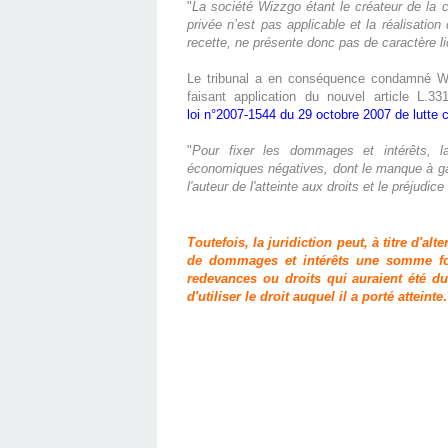
"
La société Wizzgo étant le créateur de la co
privée n’est pas applicable et la réalisati
recette, ne présente donc pas de caractère lic
Le tribunal a en conséquence condamné W
faisant application du nouvel article L.33
loi n°2007-1544 du 29 octobre 2007 de lutte c
"
Pour fixer les dommages et intérêts, la
économiques négatives, dont le manque à gagn
l'auteur de l'atteinte aux droits et le préjudice
Toutefois, la juridiction peut, à titre d'alt
de dommages et intérêts une somme forf
redevances ou droits qui auraient été dus
d'utiliser le droit auquel il a porté atteinte
.