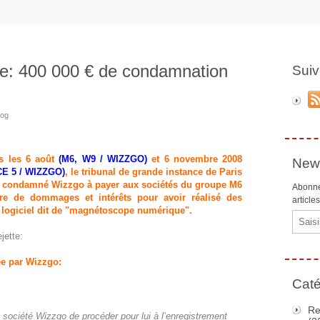
: 400 000 € de condamnation
Suiv
zog
s les 6 août
(M6, W9 / WIZZGO)
et 6 novembre 2008
News
E 5 / WIZZGO)
, le tribunal de grande instance de Paris
condamné Wizzgo à payer aux sociétés du groupe M6
Abonne
e de dommages et intérêts pour avoir réalisé des
article
logiciel dit de "magnétoscope numérique".
Email
jette:
ée par Wizzgo:
Caté
Re
a société Wizzgo de procéder pour lui à l’enregistrement