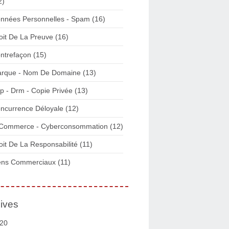
2)
nnées Personnelles - Spam
(16)
oit De La Preuve
(16)
ntrefaçon
(15)
rque - Nom De Domaine
(13)
p - Drm - Copie Privée
(13)
ncurrence Déloyale
(12)
Commerce - Cyberconsommation
(12)
oit De La Responsabilité
(11)
ens Commerciaux
(11)
ives
20