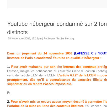
Youtube hébergeur condamné sur 2 fo
distincts
28 Novembre 2008, 15:23pm
|
Publié par Nicolas Herzog
Dans un jugement du 14 novembre 2008
(LAFESSE C / YOU
instance de Paris a condamné Youtube en qualité d’hébergeur :
1.
Pour avoir m
aintenu
sur son site internet des contenus proté
Lafesse, malgré les notifications du caractère illicite du contenu héber
vertu de l’article 6.I.5° de
la LCEN.
L
’article 6.I.2° de la LCEN impose
promptement, dès qu’il a connaissance du caractère illicite 
supprimer ou en rendre l’accès impossible.
Et
2.
Pour n'avoir mis en oeuvre
aucun moyen destiné à permettre l’id
l’origine de la mise en ligne des contenus litigieux.
En l’espèce, Yo