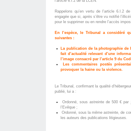
l’article 6.I.2 de la LCEN.
Rappelons qu’en vertu de l’article 6.I.2 d
engagée que si, après s’être vu notifié l’illi
pour le supprimer ou en rendre l’accès impos
En l’espèce, le Tribunal a considéré que
suivantes :
La publication de la photographie de
fait d’actualité relevant d’une informa
l’image consacré par l’article 9 du Code
Les commentaires postés présentaie
provoquer la haine ou la violence.
Le Tribunal, confirmant la qualité d’hébergeu
publié, lui a :
Ordonné, sous astreinte de 500 € par j
l’Evêque ;
Ordonné, sous la même astreinte, de comm
les auteurs des publications litigieuses.