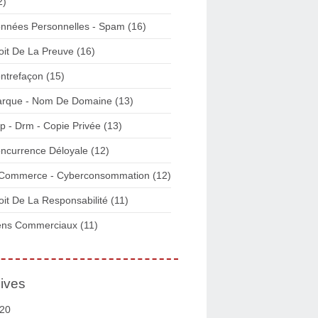
2)
nnées Personnelles - Spam
(16)
oit De La Preuve
(16)
ntrefaçon
(15)
rque - Nom De Domaine
(13)
p - Drm - Copie Privée
(13)
ncurrence Déloyale
(12)
Commerce - Cyberconsommation
(12)
oit De La Responsabilité
(11)
ens Commerciaux
(11)
ives
20