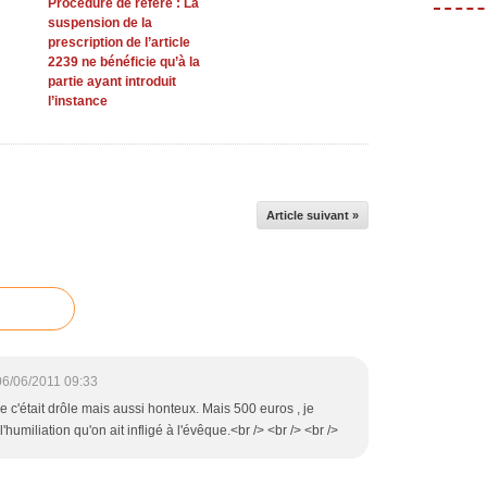
Procédure de référé : La
suspension de la
prescription de l’article
2239 ne bénéficie qu’à la
partie ayant introduit
l’instance
Article suivant »
06/06/2011 09:33
me c'était drôle mais aussi honteux. Mais 500 euros , je
humiliation qu'on ait infligé à l'évêque.<br /> <br /> <br />