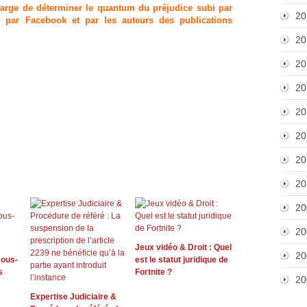
 charge de déterminer le quantum du préjudice subi par
20
s par Facebook et par les auteurs des publications
20
20
20
20
20
20
20
20
20
Jeux vidéo & Droit : Quel
20
ous-
est le statut juridique de
s
Fortnite ?
20
Expertise Judiciaire &