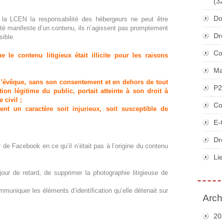
(3
Do
e la LCEN la responsabilité des hébergeurs ne peut être
céité manifeste d’un contenu, ils n’agissent pas promptement
Dr
sible.
Co
 le contenu litigieux était illicite pour les raisons
Ma
 l’évêque, sans son consentement et en dehors de tout
P2
tion légitime du public, portait atteinte à son droit à
 civil ;
Co
nt un caractère soit injurieux, soit susceptible de
E-
Dr
r de Facebook en ce qu’il n’était pas à l’origine du contenu
Li
our de retard, de supprimer la photographie litigieuse de
uniquer les éléments d’identification qu’elle détenait sur
Arch
20