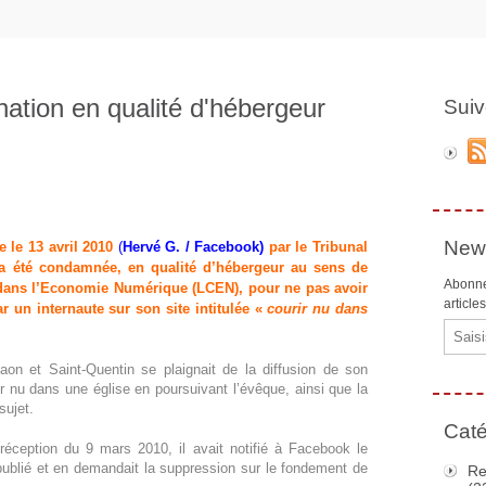
tion en qualité d'hébergeur
Suiv
News
le 13 avril 2010
(
Hervé G. / Facebook
)
par le Tribunal
a été condamnée, en qualité d’hébergeur au sens de
Abonne
ce dans l’Economie Numérique (LCEN), pour ne pas avoir
article
 un internaute sur son site intitulée «
courir nu dans
Email
aon et Saint-Quentin se plaignait de la diffusion de son
r nu dans une église en poursuivant l’évêque, ainsi que la
sujet.
Caté
éception du 9 mars 2010, il avait notifié à Facebook le
 publié et en demandait la suppression sur le fondement de
Re