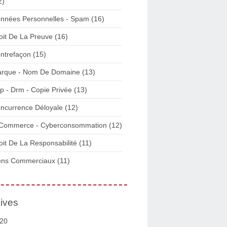
2)
nnées Personnelles - Spam
(16)
oit De La Preuve
(16)
ntrefaçon
(15)
rque - Nom De Domaine
(13)
p - Drm - Copie Privée
(13)
ncurrence Déloyale
(12)
Commerce - Cyberconsommation
(12)
oit De La Responsabilité
(11)
ens Commerciaux
(11)
ives
20