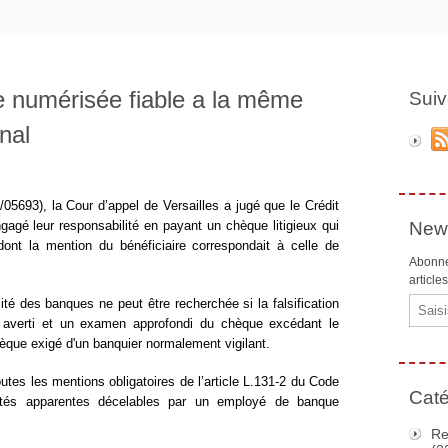
ie numérisée fiable a la même
Suiv
nal
5693), la Cour d’appel de Versailles a jugé que le Crédit
gagé leur responsabilité en payant un chèque litigieux qui
News
dont la mention du bénéficiaire correspondait à celle de
Abonne
article
Email
ité des banques ne peut être recherchée si la falsification
e averti et un examen approfondi du chèque excédant le
chèque exigé d'un banquier normalement vigilant.
outes les mentions obligatoires de l’article L.131-2 du Code
Caté
arités apparentes décelables par un employé de banque
Re