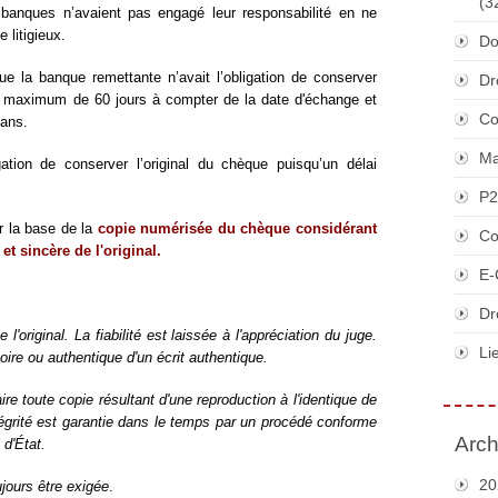
(3
banques n’avaient pas engagé leur responsabilité en ne
 litigieux.
Do
ue la banque remettante n’avait l’obligation de conserver
Dr
jet maximum de 60 jours à compter de la date d'échange et
Co
 ans.
Ma
gation de conserver l’original du chèque puisqu’un délai
P2
r la base de la
copie numérisée du chèque considérant
Co
et sincère de l'original.
E-
Dr
'original. La fiabilité est laissée à l'appréciation du juge.
Li
ire ou authentique d'un écrit authentique.
re toute copie résultant d'une reproduction à l'identique de
ntégrité est garantie dans le temps par un procédé conforme
Arch
 d'État.
20
ujours être exigée
.