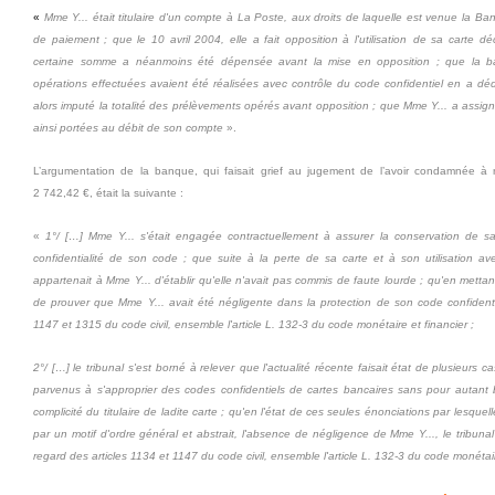
«
Mme Y... était titulaire d'un compte à La Poste, aux droits de laquelle est venue la Ba
de paiement ; que le 10 avril 2004, elle a fait opposition à l'utilisation
de sa carte déc
certaine somme a néanmoins été dépensée avant la mise en opposition ; que la b
opérations effectuées avaient été réalisées avec contrôle du code confidentiel en a dédu
alors imputé la totalité des prélèvements opérés avant opposition ; que Mme Y... a assi
ainsi portées au débit de son compte
».
L’argumentation de la banque, qui faisait grief au jugement de l’avoir condamnée à
2 742,42 €, était la suivante :
«
1°/ […] Mme Y... s'était engagée contractuellement à assurer la conservation de sa
confidentialité de son code ; que suite à la perte de sa carte et à son utilisation ave
appartenait à Mme Y... d'établir qu'elle n'avait pas commis de faute lourde ; qu'en mettan
de prouver que Mme Y... avait été négligente dans la protection de son code confidentiel,
1147 et 1315 du code civil, ensemble l'article L. 132-3 du code monétaire et financier ;
2°/ […] le tribunal
s'est borné à relever
que
l'actualité récente faisait état de plusieurs 
parvenus à s'approprier des codes confidentiels de cartes bancaires sans pour autant b
complicité du titulaire de ladite carte ; qu'en l'état de ces seules énonciations par lesquel
par un motif d'ordre général et abstrait, l'absence de négligence de Mme Y..., le tribuna
regard des articles 1134 et 1147 du code civil, ensemble l'article L. 132-3 du code monétair