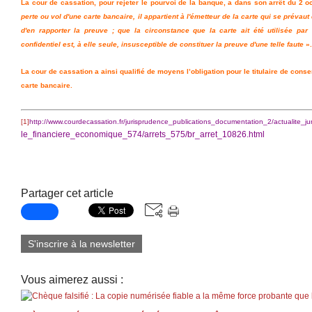
La cour de cassation, pour rejeter le pourvoi de la banque, a dans son arrêt du 2 
perte ou vol d'une carte bancaire, il appartient à l'émetteur de la carte qui se prévaut 
d'en rapporter la preuve ; que la circonstance que la carte ait été utilisée pa
confidentiel est, à elle seule, insusceptible de constituer la preuve d'une telle faute
».
La cour de cassation a ainsi qualifié de moyens l’obligation pour le titulaire de conse
carte bancaire.
[1]
http://www.courdecassation.fr/jurisprudence_publications_documentation_2/actualite_
le_financiere_economique_574/arrets_575/br_arret_10826.html
Partager cet article
S'inscrire à la newsletter
Vous aimerez aussi :