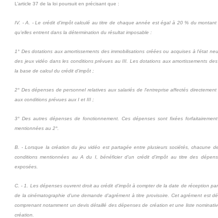
L’article 37 de la loi poursuit en précisant que :
IV. - A. - Le crédit d'impôt calculé au titre de chaque année est égal à 20 % du montant
qu'elles entrent dans la détermination du résultat imposable :
1° Des dotations aux amortissements des immobilisations créées ou acquises à l'état neuf
des jeux vidéo dans les conditions prévues au III. Les dotations aux amortissements d
la base de calcul du crédit d'impôt ;
2° Des dépenses de personnel relatives aux salariés de l'entreprise affectés directement
aux conditions prévues aux I et III ;
3° Des autres dépenses de fonctionnement. Ces dépenses sont fixées forfaitaireme
mentionnées au 2°.
B. - Lorsque la création du jeu vidéo est partagée entre plusieurs sociétés, chacune de
conditions mentionnées au A du I, bénéficier d'un crédit d'impôt au titre des dépens
exposées.
C. - 1. Les dépenses ouvrent droit au crédit d'impôt à compter de la date de réception par
de la cinématographie d'une demande d'agrément à titre provisoire. Cet agrément est déliv
comprenant notamment un devis détaillé des dépenses de création et une liste nominative
création.