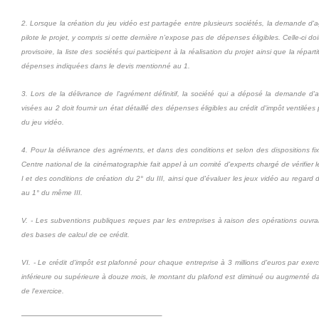
2. Lorsque la création du jeu vidéo est partagée entre plusieurs sociétés, la demande d'
pilote le projet, y compris si cette dernière n'expose pas de dépenses éligibles. Celle-ci do
provisoire, la liste des sociétés qui participent à la réalisation du projet ainsi que la répart
dépenses indiquées dans le devis mentionné au 1.
3. Lors de la délivrance de l'agrément définitif, la société qui a déposé la demande d'
visées au 2 doit fournir un état détaillé des dépenses éligibles au crédit d'impôt ventilées 
du jeu vidéo.
4. Pour la délivrance des agréments, et dans des conditions et selon des dispositions fix
Centre national de la cinématographie fait appel à un comité d'experts chargé de vérifier 
I et des conditions de création du 2° du III, ainsi que d'évaluer les jeux vidéo au regar
au 1° du même III.
V. - Les subventions publiques reçues par les entreprises à raison des opérations ouvran
des bases de calcul de ce crédit.
VI. - Le crédit d'impôt est plafonné pour chaque entreprise à 3 millions d'euros par exer
inférieure ou supérieure à douze mois, le montant du plafond est diminué ou augmenté d
de l'exercice.