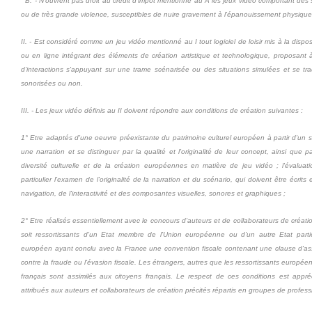
B. - N'ouvrent pas droit au crédit d'impôt mentionné au A les jeux vidéo comportant de
ou de très grande violence, susceptibles de nuire gravement à l'épanouissement physique,
II. - Est considéré comme un jeu vidéo mentionné au I tout logiciel de loisir mis à la disp
ou en ligne intégrant des éléments de création artistique et technologique, proposant à
d'interactions s'appuyant sur une trame scénarisée ou des situations simulées et se t
sonorisées ou non.
III. - Les jeux vidéo définis au II doivent répondre aux conditions de création suivantes :
1° Etre adaptés d'une oeuvre préexistante du patrimoine culturel européen à partir d'un s
une narration et se distinguer par la qualité et l'originalité de leur concept, ainsi que p
diversité culturelle et de la création européennes en matière de jeu vidéo ; l'évalua
particulier l'examen de l'originalité de la narration et du scénario, qui doivent être écrits 
navigation, de l'interactivité et des composantes visuelles, sonores et graphiques ;
2° Etre réalisés essentiellement avec le concours d'auteurs et de collaborateurs de créatio
soit ressortissants d'un Etat membre de l'Union européenne ou d'un autre Etat part
européen ayant conclu avec la France une convention fiscale contenant une clause d'assi
contre la fraude ou l'évasion fiscale. Les étrangers, autres que les ressortissants européen
français sont assimilés aux citoyens français. Le respect de ces conditions est ap
attribués aux auteurs et collaborateurs de création précités répartis en groupes de profess