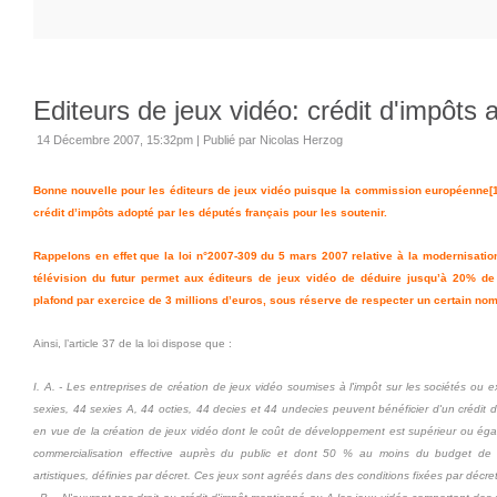
Editeurs de jeux vidéo: crédit d'impôts 
14 Décembre 2007, 15:32pm
|
Publié par Nicolas Herzog
Bonne nouvelle pour les éditeurs de jeux vidéo puisque la commission européenne
[
crédit d’impôts adopté par les députés français pour les soutenir.
Rappelons en effet que la loi n°2007-309 du 5 mars 2007 relative à la modernisation 
télévision du futur permet aux éditeurs de jeux vidéo de déduire jusqu’à 20% de
plafond par exercice de 3 millions d’euros, sous réserve de respecter un certain nom
Ainsi, l’article 37 de la loi dispose que :
I. A. - Les entreprises de création de jeux vidéo soumises à l'impôt sur les sociétés ou 
sexies, 44 sexies A, 44 octies, 44 decies et 44 undecies peuvent bénéficier d'un crédit
en vue de la création de jeux vidéo dont le coût de développement est supérieur ou éga
commercialisation effective auprès du public et dont 50 % au moins du budget de 
artistiques, définies par décret. Ces jeux sont agréés dans des conditions fixées par décret