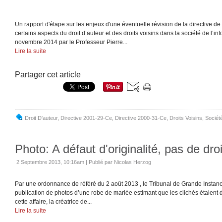
Un rapport d'étape sur les enjeux d'une éventuelle révision de la directive d
certains aspects du droit d’auteur et des droits voisins dans la société de l’in
novembre 2014 par le Professeur Pierre...
Lire la suite
Partager cet article
Droit D'auteur
,
Directive 2001-29-Ce
,
Directive 2000-31-Ce
,
Droits Voisins
,
Sociét
Photo: A défaut d'originalité, pas de dro
2 Septembre 2013, 10:16am
|
Publié par Nicolas Herzog
Par une ordonnance de référé du 2 août 2013 , le Tribunal de Grande Instance
publication de photos d’une robe de mariée estimant que les clichés étaient d
cette affaire, la créatrice de...
Lire la suite