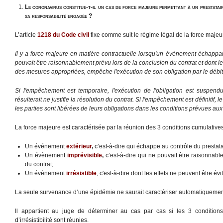
Le coronavirus constitue-t-il un cas de force majeure permettant à un prestatair
sa responsabilité engagée ?
L’article
1218 du Code civil
fixe comme suit le régime légal de la force majeur
Il y a force majeure en matière contractuelle lorsqu'un événement échappan
pouvait être raisonnablement prévu lors de la conclusion du contrat et dont le
des mesures appropriées, empêche l'exécution de son obligation par le débit
Si l'empêchement est temporaire, l'exécution de l'obligation est suspen
résulterait ne justifie la résolution du contrat. Si l'empêchement est définitif, le
les parties sont libérées de leurs obligations dans les conditions prévues aux
La force majeure est caractérisée par la réunion des 3 conditions cumulatives
Un événement
extérieur
,
c’est-à-dire qui échappe au contrôle du prestata
Un évènement
imprévisible
,
c’est-à-dire qui ne pouvait être raisonnabl
du contrat;
Un évènement
irrésistible
, c'est-à-dire dont les effets ne peuvent être é
La seule survenance d’une épidémie ne saurait caractériser automatiquemen
Il appartient au juge de déterminer au cas par cas si les 3 conditions d’
d’irrésistibilité sont réunies.