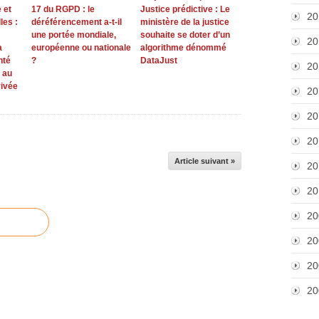
 et
17 du RGPD : le
Justice prédictive : Le
20
les :
déréférencement a-t-il
ministère de la justice
une portée mondiale,
souhaite se doter d’un
20
a
européenne ou nationale
algorithme dénommé
nté
?
DataJust
20
t au
rivée
20
20
20
Article suivant »
20
20
20
20
20
20