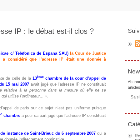
sse IP : le débat est-il clos ?
Suiv
icae c/ Telefonica de Espana SAU)
la Cour de Justice
a considéré que l’adresse IP était une donnée à
News
ème
nte de celle de la
13
chambre de la cour d’appel de
Abonne
 du 15 mai 2007
avait jugé que l’adresse IP ne constituait
article
e relative à la personne dans la mesure où elle ne se
Email
 qui utilise l’ordinateur…
».
d’appel de paris sur ce sujet n’est pas uniforme puisque
e
chambre
a pour sa part jugé que l’adresse IP constituait
Caté
nde instance de Saint-Brieuc du 6 septembre 2007
qui a
Re
une donnée indirectement nominative.