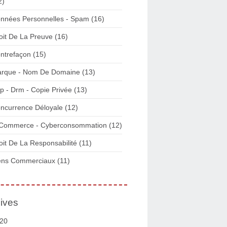
2)
nnées Personnelles - Spam
(16)
oit De La Preuve
(16)
ntrefaçon
(15)
rque - Nom De Domaine
(13)
p - Drm - Copie Privée
(13)
ncurrence Déloyale
(12)
Commerce - Cyberconsommation
(12)
oit De La Responsabilité
(11)
ens Commerciaux
(11)
ives
20