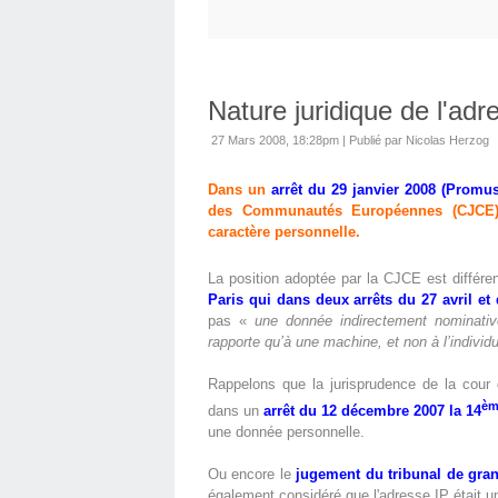
Nature juridique de l'adre
27 Mars 2008, 18:28pm
|
Publié par Nicolas Herzog
Dans un
arrêt du
29 janvier 2008
(Promus
des Communautés Européennes (CJCE) 
caractère personnelle.
La position adoptée par la CJCE est différe
Paris qui dans deux arrêts du 27 avril et
pas «
une donnée indirectement nominativ
rapporte qu’à une machine, et non à l’individu
Rappelons que la jurisprudence de la cour 
èm
dans un
arrêt du 12 décembre 2007 la 14
une donnée personnelle.
Ou encore le
jugement du tribunal de gra
également considéré que l'adresse IP était 