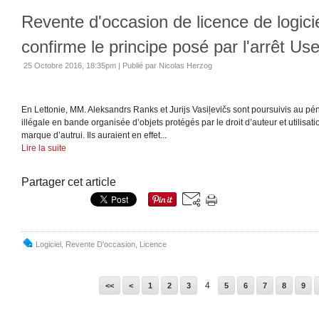
Revente d'occasion de licence de logici
confirme le principe posé par l'arrêt Us
25 Octobre 2016, 18:35pm
|
Publié par Nicolas Herzog
En Lettonie, MM. Aleksandrs Ranks et Jurijs Vasiļevičs sont poursuivis au pé
illégale en bande organisée d’objets protégés par le droit d’auteur et utilisatio
marque d’autrui. Ils auraient en effet...
Lire la suite
Partager cet article
Logiciel
,
Revente D'occasion
,
Licence
4
<<
<
1
2
3
5
6
7
8
9